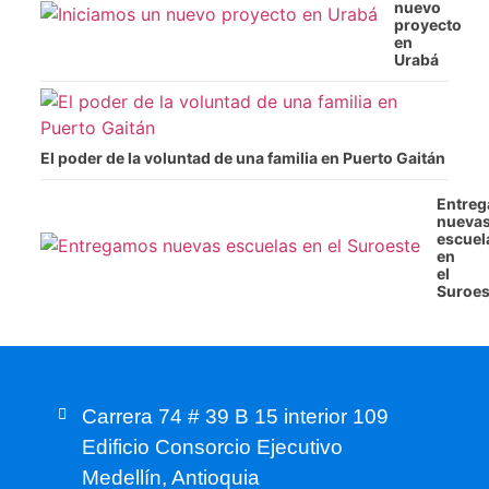
nuevo
proyecto
en
Urabá
El poder de la voluntad de una familia en Puerto Gaitán
Entre
nueva
escuel
en
el
Suroes
Carrera 74 # 39 B 15 interior 109
Edificio Consorcio Ejecutivo
Medellín, Antioquia