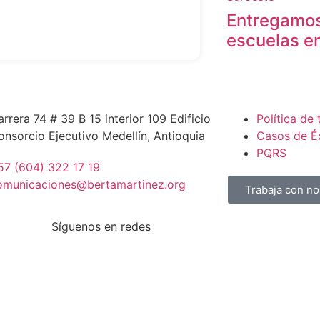
Entregamo
escuelas en
arrera 74 # 39 B 15 interior 109 Edificio
Política de
onsorcio Ejecutivo Medellín, Antioquia
Casos de É
PQRS
57 (604) 322 17 19
omunicaciones@bertamartinez.org
Trabaja con no
Síguenos en redes