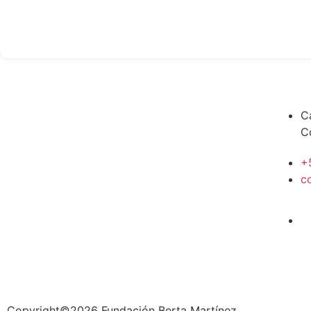
C
C
+
c
Copyright©2026 Fundación Berta Martínez.