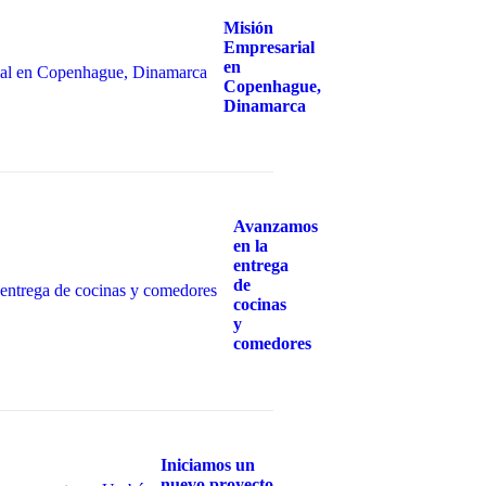
Misión
Empresarial
en
Copenhague,
Dinamarca
Avanzamos
en la
entrega
de
cocinas
y
comedores
Iniciamos un
nuevo proyecto