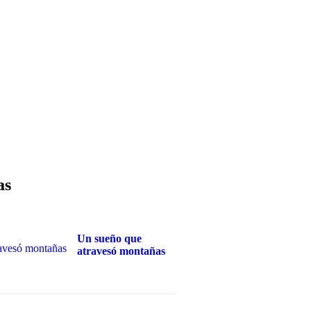
as
Un sueño que
atravesó montañas