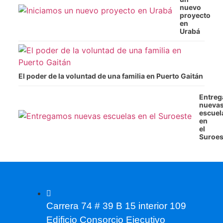
nuevo
proyecto
en
Urabá
El poder de la voluntad de una familia en Puerto Gaitán
Entre
nueva
escuel
en
el
Suroes
Carrera 74 # 39 B 15 interior 109
Edificio Consorcio Ejecutivo